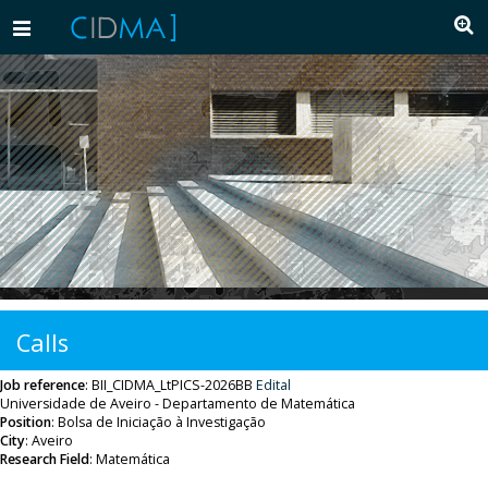
Toggle
navigation
Calls
Job reference
:
BII_CIDMA_LtPICS-2026BB
Edital
Universidade de Aveiro - Departamento de Matemática
Position
:
Bolsa de Iniciação à Investigação
City
: Aveiro
Research Field
:
Matemática